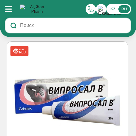
KZ
RU