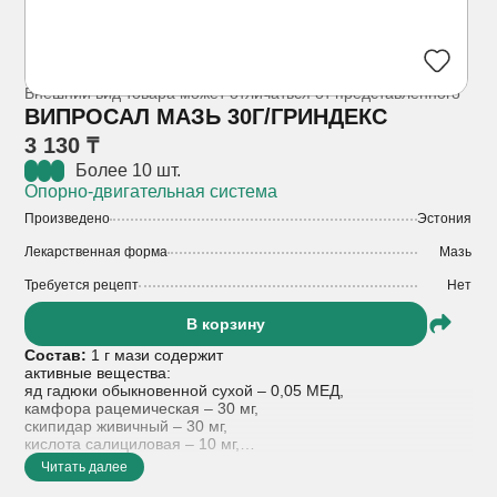
Внешний вид товара может отличаться от представленного
ВИПРОСАЛ МАЗЬ 30Г/ГРИНДЕКС
3 130 ₸
Более 10 шт.
Опорно-двигательная система
Произведено
Эстония
Лекарственная форма
Мазь
Требуется рецепт
Нет
В корзину
Состав:
1 г мази содержит
активные вещества:
яд гадюки обыкновенной сухой – 0,05 МЕД,
камфора рацемическая – 30 мг,
скипидар живичный – 30 мг,
кислота салициловая – 10 мг,
вспомогательные вещества: вазелин, спирт
Читать далее
цетостеариловый, парафин твердый, натрия