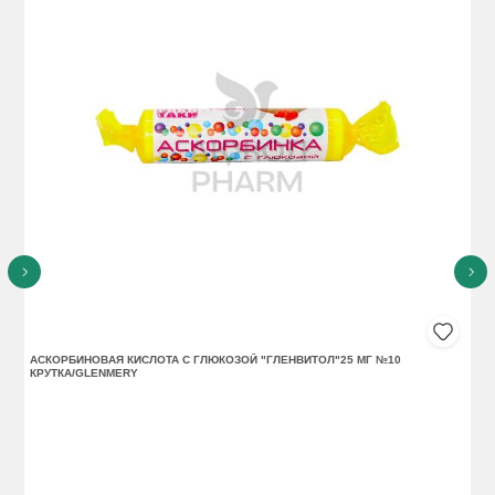
АСКОРБИНОВАЯ КИСЛОТА С ГЛЮКОЗОЙ "ГЛЕНВИТОЛ"25 МГ №10
РЕ
КРУТКА/GLENMERY