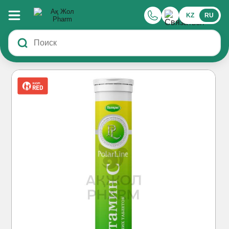
KZ
RU