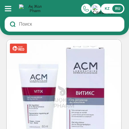
KZ
RU