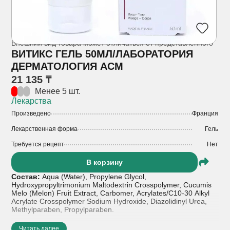
Внешний вид товара может отличаться от представленного
ВИТИКС ГЕЛЬ 50МЛ/ЛАБОРАТОРИЯ
ДЕРМАТОЛОГИЯ АСМ
21 135 ₸
Менее 5 шт.
Лекарства
Произведено
Франция
Лекарственная форма
Гель
Требуется рецепт
Нет
В корзину
Состав:
Aqua (Water), Propylene Glycol,
Hydroxypropyltrimonium Maltodextrin Crosspolymer, Cucumis
Melo (Melon) Fruit Extract, Carbomer, Acrylates/C10-30 Alkyl
Acrylate Crosspolymer Sodium Hydroxide, Diazolidinyl Urea,
Methylparaben, Propylparaben.
Показания к применению:
• Витилиго
Читать далее