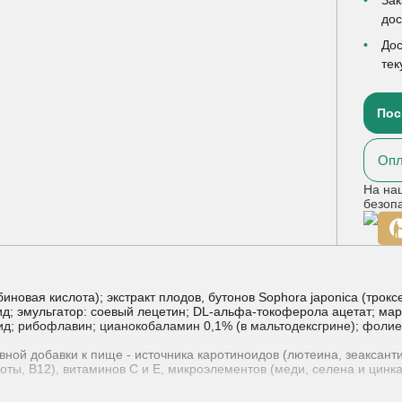
до
Дос
тек
Пос
Опл
На на
безоп
иновая кислота); экстракт плодов, бутонов Sophora japonica (трокс
ид; эмульгатор: соевый лецетин; DL-альфа-токоферола ацетат; мар
ид; рибофлавин; цианокобаламин 0,1% (в мальтодексгрине); фолие
вной добавки к пище - источника каротиноидов (лютеина, зеаксант
слоты, В12), витаминов С и Е, микроэлементов (меди, селена и ц
ы).