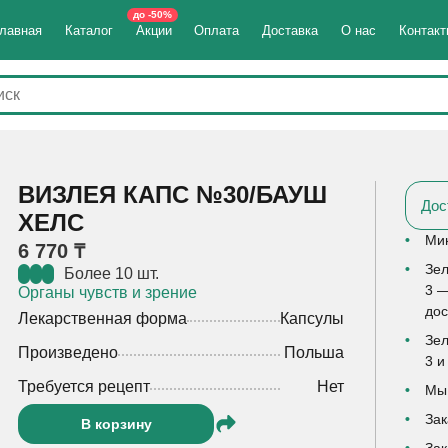
до -50%
лавная
Каталог
Акции
Оплата
Доставка
О нас
Контак
ВИЗЛЕЯ КАПС №30/БАУШ
Дос
ХЕЛС
Мин
6 770 ₸
Зел
Более 10 шт.
3 —
Органы чувств и зрение
дос
Лекарственная форма
Капсулы
Зел
Произведено
Польша
3 и
Требуется рецепт
Нет
Мы 
Зак
В корзину
Зак