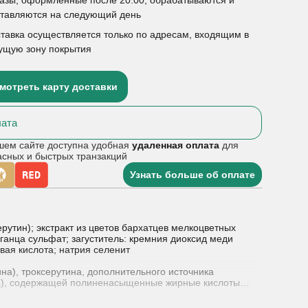
ставляются на следующий день
тавка осуществляется только по адресам, входящим в
ущую зону покрытия
мотреть карту доставки
ата
шем сайте доступна удобная
удаленная оплата
для
асных и быстрых транзакций
Узнать больше об оплате
ерутин); экстракт из цветов бархатцев мелкоцветных
ганца сульфат; загуститель: кремния диоксид меди
вая кислота; натрия селенит
ина), троксерутина, дополнительного источника
инка), содержащей полиненасыщенные жирные кислоты