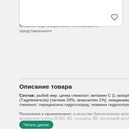
Внешний вид товара может отличаться от
представленного
Описание товара
Состав:
рыбий жир; цинка глюконат; витамин С (L-аскорб
(Тageteserecta) (лютеин 20%, зеаксантин 1%); ниацинам
глюконат; пиридоксина гидрохлорид; тиамина гидрохлор
Показания к применению:
в качестве биологически акти
витаминов группы В (В1, В2, ниацина, В6, фолиевой ки
омега-3 (докозагексаеновую и эйкозапентаеновую кислот
Читать далее