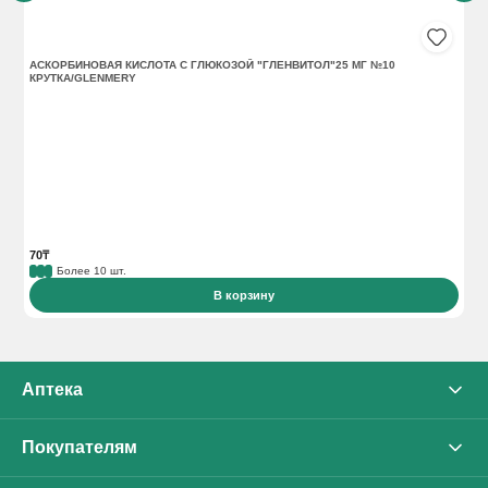
АСКОРБИНОВАЯ КИСЛОТА С ГЛЮКОЗОЙ "ГЛЕНВИТОЛ"25 МГ №10
АС
КРУТКА/GLENMERY
70₸
16
Более 10 шт.
В корзину
Аптека
О нас
Покупателям
Каталог