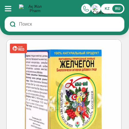
KZ
RU