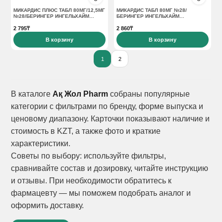
МИКАРДИС ПЛЮС ТАБЛ 80МГ/12,5МГ
МИКАРДИС ТАБЛ 80МГ №28/
№28/БЕРИНГЕР ИНГЕЛЬХАЙМ
БЕРИНГЕР ИНГЕЛЬХАЙМ
ИНТЕРНЕШНЛ ГМБХ
ИНТЕРНЕШНЛ ГМБХ
2 795₸
2 860₸
В корзину
В корзину
1
2
В каталоге
Ақ Жол Pharm
собраны популярные
категории с фильтрами по бренду, форме выпуска и
ценовому диапазону. Карточки показывают наличие и
стоимость в KZT, а также фото и краткие
характеристики.
Советы по выбору: используйте фильтры,
сравнивайте состав и дозировку, читайте инструкцию
и отзывы. При необходимости обратитесь к
фармацевту — мы поможем подобрать аналог и
оформить доставку.