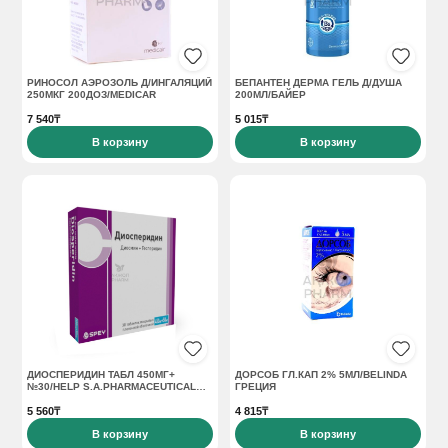
РИНОСОЛ АЭРОЗОЛЬ Д/ИНГАЛЯЦИЙ
БЕПАНТЕН ДЕРМА ГЕЛЬ Д/ДУША
250МКГ 200ДОЗ/MEDICAR
200МЛ/БАЙЕР
7 540₸
5 015₸
В корзину
В корзину
ДИОСПЕРИДИН ТАБЛ 450МГ+
ДОРСОБ ГЛ.КАП 2% 5МЛ/BELINDA
№30/HELP S.A.PHARMACEUTICAL
ГРЕЦИЯ
COMPANY
5 560₸
4 815₸
В корзину
В корзину