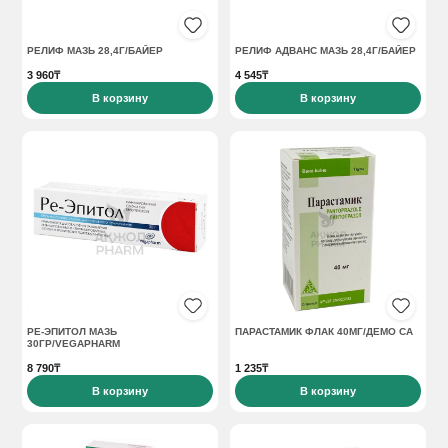
РЕЛИФ МАЗЬ 28,4Г/БАЙЕР
РЕЛИФ АДВАНС МАЗЬ 28,4Г/БАЙЕР
3 960₸
4 545₸
В корзину
В корзину
РЕ-ЭПИТОЛ МАЗЬ
ПАРАСТАМИК ФЛАК 40МГ/ДЕМО СА
30ГР/VEGAPHARM
8 790₸
1 235₸
В корзину
В корзину