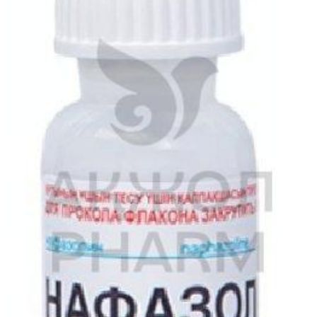
 активного вещества до сероводорода, временно иметь неприятны
истеину или к любому из вспомогательных веществ
 6 лет
его запаха не указывает на изменение препарата АЦЦ® 600, а св
 на 20-50%.
мендуется соблюдать осторожность.
 натрия. Это следует принимать во внимание при назначении пре
вной компонент поваренной/поваренной соли) на каждую шипучую т
еловека.
е 600 мг эквивалентно 23,5% рекомендуемой ВОЗ максимальной су
 пациентов, находящихся на диете с ограничением натрия.
который не содержит натрий, или другого бессолевого препарата а
аланина, который может нанести вред пациентам с фенилкетонур
 оказывать умеренное послабляющее действие.
я, может привести к разжижению мокроты в бронхах и одновремен
оты применяются: постуральный дренаж и аспирация.