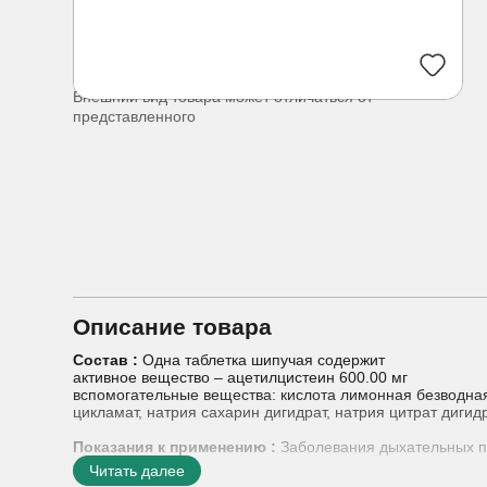
Внешний вид товара может отличаться от
представленного
Описание товара
Состав :
Одна таблетка шипучая содержит
активное вещество – ацетилцистеин 600.00 мг
вспомогательные вещества: кислота лимонная безводная,
цикламат, натрия сахарин дигидрат, натрия цитрат диги
Показания к применению :
Заболевания дыхательных пу
трахеит, грипп, бронхиальная астма и муковисцидоз (в к
Читать далее