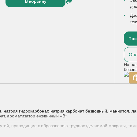
В корзину
до
Дос
тек
Пос
Опл
На на
безоп
 натрия гидрокарбонат, натрия карбонат безводный, маннитол, лак
драт, ароматизатор ежевичный «В»
тей, приводящие к образованию трудноотделяемой мокроты, такие к
ачестве вспомогательной терапии).