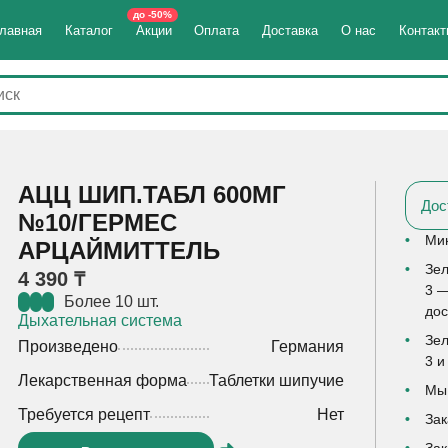
до -50%
лавная
Каталог
Акции
Оплата
Доставка
О нас
Контак
АЦЦ ШИП.ТАБЛ 600МГ
Дос
№10/ГЕРМЕС
Мин
АРЦАЙМИТТЕЛЬ
Зел
4 390 ₸
3 —
Более 10 шт.
дос
Дыхательная система
Зел
Произведено
Германия
3 и
Лекарственная форма
Таблетки шипучие
Мы 
Требуется рецепт
Нет
Зак
Зак