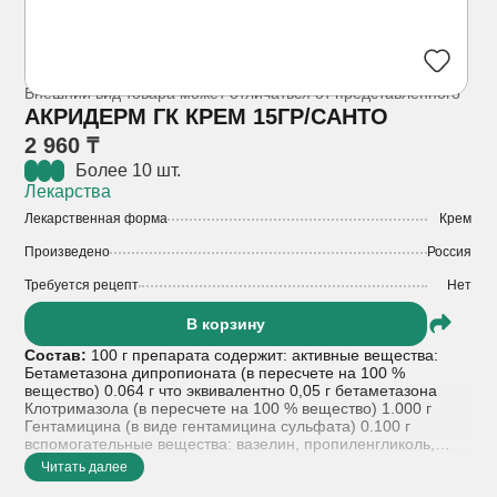
Внешний вид товара может отличаться от представленного
АКРИДЕРМ ГК КРЕМ 15ГР/САНТО
2 960 ₸
Более 10 шт.
Лекарства
Лекарственная форма
Крем
Произведено
Россия
Требуется рецепт
Нет
В корзину
Состав:
100 г препарата содержит: активные вещества:
Бетаметазона дипропионата (в пересчете на 100 %
вещество) 0.064 г что эквивалентно 0,05 г бетаметазона
Клотримазола (в пересчете на 100 % вещество) 1.000 г
Гентамицина (в виде гентамицина сульфата) 0.100 г
вспомогательные вещества: вазелин, пропиленгликоль,
парафин жидкий, цетостеариловый спирт (цетиловый спирт
Читать далее
60%, стеариловый спирт 40%), макрогола цетостеарат