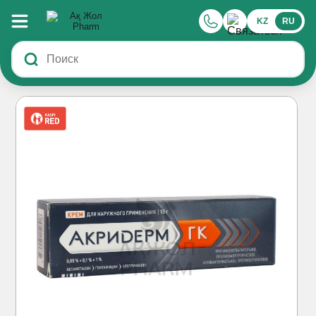
KZ
RU