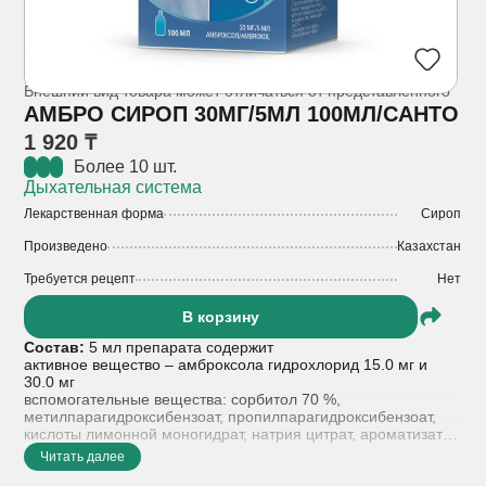
Внешний вид товара может отличаться от представленного
АМБРО СИРОП 30МГ/5МЛ 100МЛ/САНТО
1 920 ₸
Более 10 шт.
Дыхательная система
Лекарственная форма
Сироп
Произведено
Казахстан
Требуется рецепт
Нет
В корзину
Состав:
5 мл препарата содержит
активное вещество – амброксола гидрохлорид 15.0 мг и
30.0 мг
вспомогательные вещества: сорбитол 70 %,
метилпарагидроксибензоат, пропилпарагидроксибензоат,
кислоты лимонной моногидрат, натрия цитрат, ароматизатор
пищевой, 0.1 М раствор натрия гидроксида, вода
Читать далее
очищенная