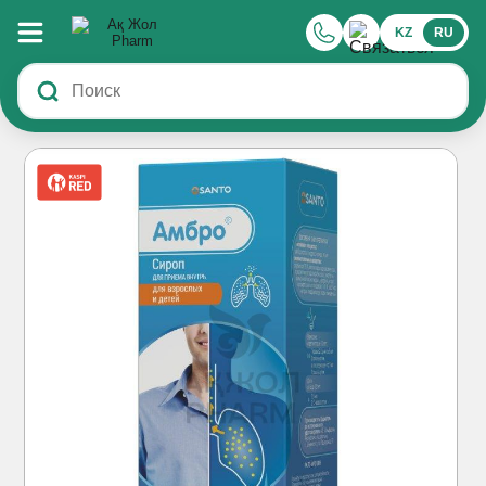
KZ
RU