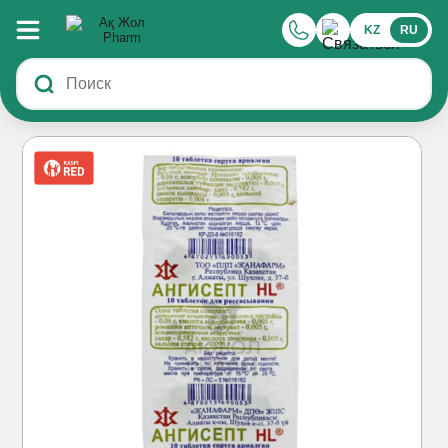
KZ
RU