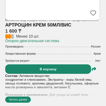
Внешний вид товара может отличаться от представленного
АРТРОЦИН КРЕМ 50МЛ/ВИС
1 600 ₸
Менее 10 шт.
Опорно-двигательная система
Произведено
Россия
Лекарственная форма
Крем
Требуется рецепт
Нет
В корзину
Состав:
Активное вещество:
хондроитин и глюкозамин, Экстракты - коры белой ивы,
хвоща полевого, крапивы двудомной, багульника, эфирные
масла розмарина и эвкалипта, витамин Е.
Показания к применению:
Для ухода за кожей тела.
Сбалансированная формула способствует активному
Читать далее
воздействию на проблемные участки и устранению