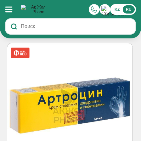
KZ
RU