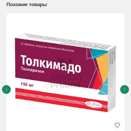
дискомфорта в области нанесения.
Похожие товары
Способы применения
: Наносить тонким слоем, мягкими
массирующими движениями до полного впитывания 2-3
раза в сутки. Рекомендуется для ежедневного
использования в составе комплексной терапии
профилактики проблем с суставами.
Побочное действие:
Нет данных.
Противопоказания:
Индивидуальная непереносимость
компонентов.
Особые указания
: Нетданных.