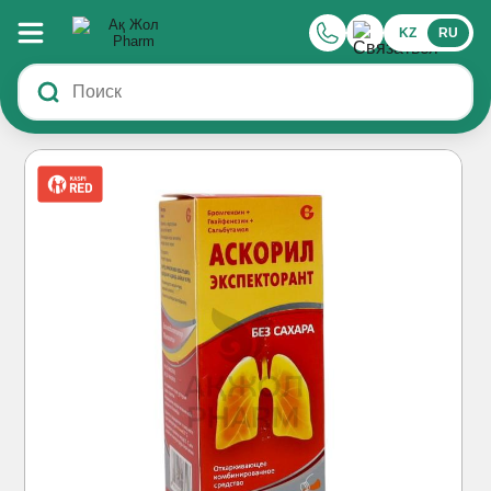
KZ
RU