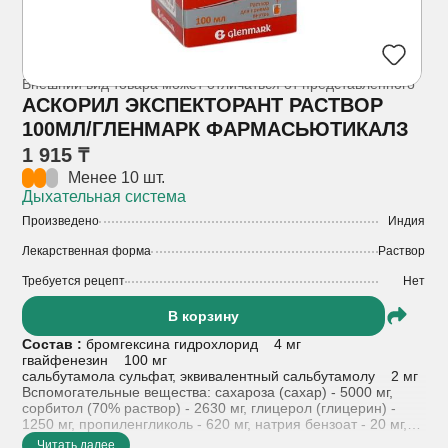
Внешний вид товара может отличаться от представленного
АСКОРИЛ ЭКСПЕКТОРАНТ РАСТВОР
100МЛ/ГЛЕНМАРК ФАРМАСЬЮТИКАЛЗ
1 915 ₸
Менее 10 шт.
Дыхательная система
Произведено
Индия
Лекарственная форма
Раствор
Требуется рецепт
Нет
В корзину
Состав :
бромгексина гидрохлорид 4 мг
гвайфенезин 100 мг
сальбутамола сульфат, эквивалентный сальбутамолу 2 мг
Вспомогательные вещества: сахароза (сахар) - 5000 мг,
сорбитол (70% раствор) - 2630 мг, глицерол (глицерин) -
1250 мг, пропиленгликоль - 620 мг, натрия бензоат - 20 мг,
лимонной кислоты моногидрат - 24 мг, сорбиновая кислота -
Читать далее