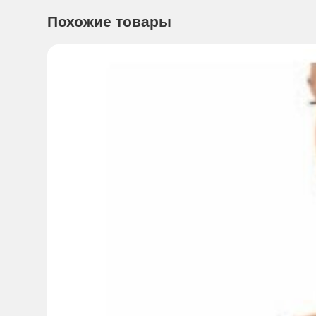
· Предотвращает появление растяжек на животе
Похожие товары
· Позволяет сохранять правильную осанку и продолжат
· Незаметен под одеждой
· Благодаря двум съемным ребрам жесткости эффектив
· Воздухопроницаемый эластичный материал, из которо