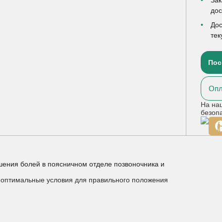
до
Дос
тек
Пос
Опл
На на
безоп
ения болей в поясничном отделе позвоночника и
т оптимальные условия для правильного положения