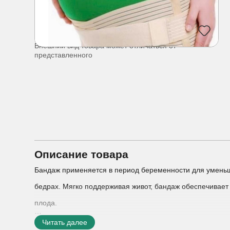
Внешний вид товара может отличаться от
представленного
Описание товара
Бандаж применяется в период беременности для уменьш
бедрах. Мягко поддерживая живот, бандаж обеспечивае
плода.
· Снимает боли в области поясницы и бедер
Читать далее