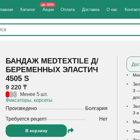
до -50%
лавная
Каталог
Акции
Оплата
Доставка
О нас
Контак
БАНДАЖ MEDTEXTILE Д/
Дос
БЕРЕМЕННЫХ ЭЛАСТИЧ
Мин
4505 S
Зел
9 220 ₸
3 —
Менее 5 шт.
дос
Фиксаторы, корсеты
Зел
Произведено
Болгария
3 и
Требуется рецепт
Нет
Мы 
В корзину
Зак
Зак