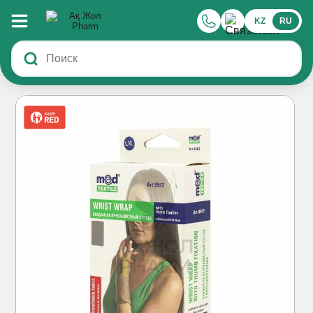
KZ
RU