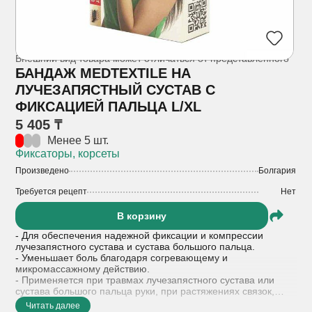
Внешний вид товара может отличаться от представленного
БАНДАЖ MEDTEXTILE НА
ЛУЧЕЗАПЯСТНЫЙ СУСТАВ С
ФИКСАЦИЕЙ ПАЛЬЦА L/XL
5 405 ₸
Менее 5 шт.
Фиксаторы, корсеты
Произведено
Болгария
Требуется рецепт
Нет
В корзину
- Для обеспечения надежной фиксации и компрессии
лучезапястного сустава и сустава большого пальца.
- Уменьшает боль благодаря согревающему и
микромассажному действию.
- Применяется при травмах лучезапястного сустава или
сустава большого пальца руки, при растяжениях связок,
артрозах, артритах, бурситах, синовиитах, а также в период
Читать далее