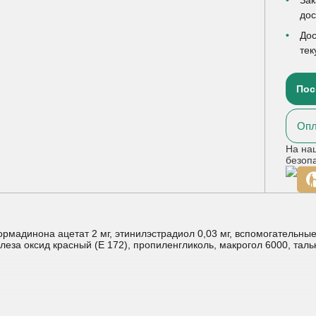
до
Дос
тек
Пос
Опл
На на
безоп
рмадинона ацетат 2 мг, этинилэстрадиол 0,03 мг, вспомогательные
еза оксид красный (Е 172), пропиленгликоль, макрогол 6000, тальк
е каждый день в одно и то же время (предпочтительно вечером) в 
е приема последней таблетки, возникнет кровотечение «отмены», 