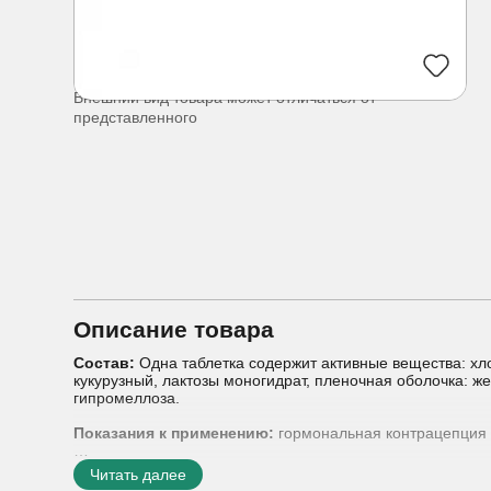
Внешний вид товара может отличаться от
представленного
Описание товара
Состав:
Одна таблетка содержит активные вещества: хло
кукурузный, лактозы моногидрат, пленочная оболочка: жел
гипромеллоза.
Показания к применению:
гормональная контрацепция
Способы применения:
Следует принимать по 1 таблетк
Читать далее
перерыв в приеме таблеток; через два-четыре дня посл