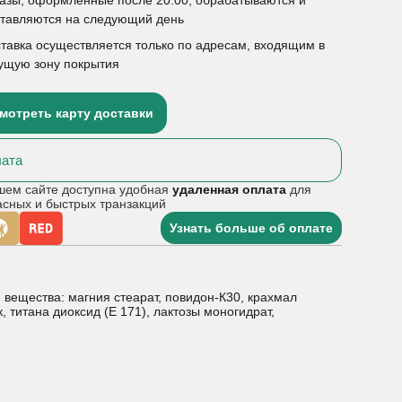
ставляются на следующий день
тавка осуществляется только по адресам, входящим в
ущую зону покрытия
мотреть карту доставки
ата
шем сайте доступна удобная
удаленная оплата
для
асных и быстрых транзакций
Узнать больше об оплате
 вещества: магния стеарат, повидон-К30, крахмал
, титана диоксид (Е 171), лактозы моногидрат,
течение 21 дня подряд, затем следует сделать 7-дневный
подобное менструальному кровотечению. После