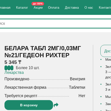
до -50%
лавная
Каталог
Акции
Оплата
Доставка
О нас
Контак
БЕЛАРА ТАБЛ 2МГ/0,03МГ
Дос
№21/ГЕДЕОН РИХТЕР
Мин
5 345 ₸
Зел
Более 10 шт.
3 —
Лекарства
дос
Произведено
Венгрия
Зел
Лекарственная форма
Таблетки
3 и
Требуется рецепт
Нет
Мы 
Зак
В корзину
Зак