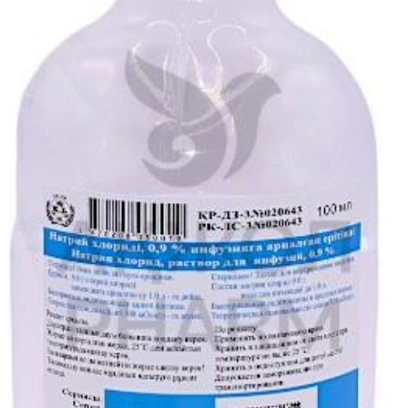
ет начать принимать таблетки из новой упаковки препарата Белара
 возникнет, пока не закончатся таблетки из второй упаковки; одна
ния. Если кровотечение «отмены» не возникнет после окончания п
 диареи Если рвота или сильная диарея возникла в течение 4 час
и не может быть гарантирована. В этом случае следует действова
олжить прием препарата Белара®. Как отсрочить кровотечение «о
арата Белара®, не делая перерыва. Продолжать прием таблеток мо
 из второй упаковки возможно появление незначительных кровянис
ет возобновить регулярный прием препарата Белара®. Чтобы сдвин
схеме, женщине можно рекомендовать сократить следующий семид
тствия кровотечения «отмены» и развития прорывного кровотечени
ри отсрочивании кровотечения).
кровотечения, незначительные кровянистые выделения, дисменорея
o <1/10) - головокружение, мигрень (и/или усиление мигрени) - п
зу живота - отеки, увеличение массы тела - повышение артериально
ожные аллергические реакции - боль в животе, вздутие живота, диа
, фиброаденома молочной железы, кандидоз влагалища - снижение 
дo <1/1 000) - конъюнктивит, непереносимость контактных линз - в
стый коллапс, варикозное расширение вен, тромбоз вен, венозная
уд, обострение псориаза, гипертрихоз -увеличение молочных желез,
овая эритема Также, следующие побочные эффекты были связаны с
может быть оценена по доступным данным) - астения и аллергичес
венозных тромбозов и тромбоэмболий, включающих инфаркт миока
рии наблюдался у женщин, принимавших КГК. - при длительном п
ественных опухолей печени, еще реже регистрировались злокачест
ровотечения. - обострение хронических воспалительных заболеван
ктивность контрацепции могут быть следствием взаимодействия с