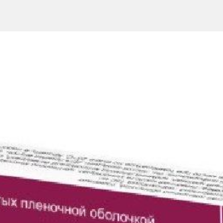
 и ортопедии.
вов (остеоартрит cустава колена). Предназначен только для однор
ы) относится к группе редких веществ, которые идентичны у всех 
ма особенно в высоких концентрациях в составе синовиальной жид
я кислота. Гиалуроновая кислота оказывает механическое действи
кости, качество которой ухудшилось. Таким образом, посредством
уставов, а также может ослабиться боль при остеоартрите колена
себя синтез гиалуроновой кислоты с высокой молекулярной массой
торые синтезируются этими синовиоцитами, имеют молекулярную ма
иническое действие натрия гиалуроната.
уставов, купирует боль, вызванную остеоартритом коленного и пле
Белартро также показан для применения в отношении трапециевидн
 мл) в полость пораженного сустава один раз в неделю, курсом и
еобходимо принять решение о применении только одного или друго
еским наблюдением. Во всех случаях, необходимо корректировать д
 рекомендуется пациентам избегать любой физической нагрузки по
бычно исчезают спустя 24 ч. В некоторых случаях экссудат может
сключения инфекции или кристаллической артропатии. Эти реакци