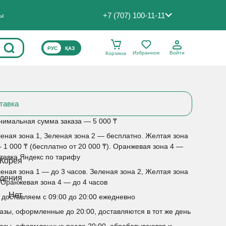
+7 (707) 100-11-11
ты
ВЫБЕРИТЕ ЯЗЫК САЙТА
РУС
ҚАЗ
Избранное
Войти
Корзина
тавка
имальная сумма заказа — 5 000 ₸
еная зона 1, Зеленая зона 2 — бесплатно. Желтая зона
 1 000 ₸ (бесплатно от 20 000 ₸). Оранжевая зона 4 —
тавка Яндекс по тарифу
Корея
еная зона 1 — до 3 часов. Зеленая зона 2, Желтая зона
едения
 Оранжевая зона 4 — до 4 часов
Нет
доставляем с 09:00 до 20:00 ежедневно
азы, оформленные до 20:00, доставляются в тот же день
азы, оформленные после 20:00, обрабатываются и