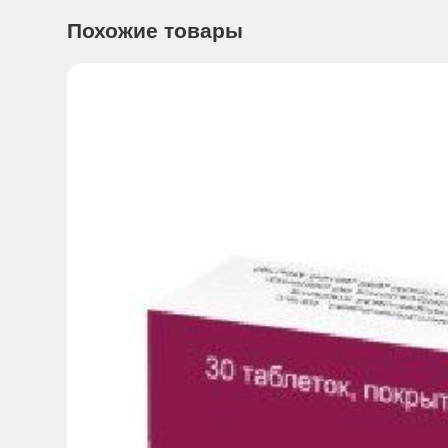
Лекарственная форма:
Шприц 2 мл
Похожие товары
Показания к применению:
Применяется в ревматологии
Для лечения при болях и ограничении подвижности суста
Гиалуронат натрия (натриевая соль гиалуроновой кислот
полисахаридом, присутствующим во всех тканях организ
же метаболическим путем, как и эндогенная гиалуронова
воспалительных процессов как замену синовиальной жид
внутрисуставной среды, может улучшиться подвижность с
действия может быть связан с действием, включающим в 
Без этого стимула, молекулы гиалуроновой кислоты, ко
механизм действия может объяснять продолжительное кл
Внутрисуставное введение Белартро улучшает функцию с
суставов и нормализует состав синовиальной жидкости. 
Способы применения:
Рекомендуется одна инъекция (2
можно выполнять инъекции и в другие суставы. Однако н
контексте, введение осуществлять легче под эндоскопич
Как и любая подобная инвазивная суставная процедура,
восстановления в течение нескольких дней.
Побочное действие:
Редко
- отеки, покраснение, чувство тепла и тяжести;
- непостоянная (проходящая) боль, разбухание;
- экссудат колена, куда была сделана инъекция.
Вышеуказанные симптомы носят преходящий характер и о
Важно отменить лечение и анализировать раствор для и
Очень редко