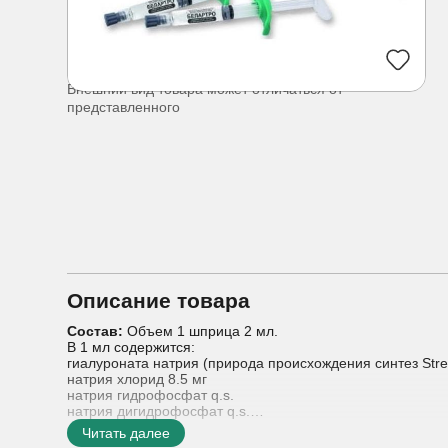
Внешний вид товара может отличаться от
представленного
Описание товара
Состав:
Объем 1 шприца 2 мл.
В 1 мл содержится:
гиалуроната натрия (природа происхождения синтез Strep
натрия хлорид 8.5 мг
натрия гидрофосфат q.s.
натрия дигидрофосфат q.s.
вода для инъекций q.s.
Читать далее