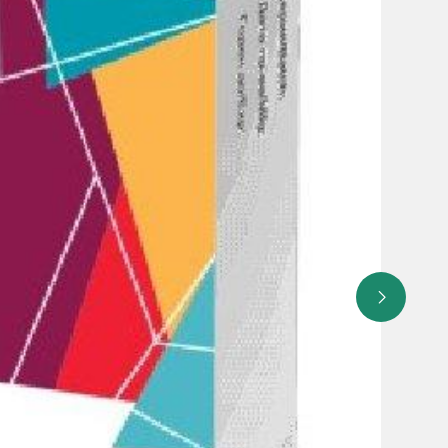
уется к использованию детям, беременными женщинами и
а в систему канализационного водоотвода общего
нциально инфицированные отходы, такие как: