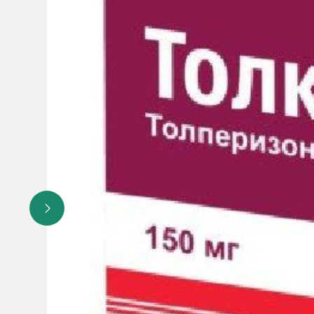
- внутрисуставные инфекции;
- шок.
В единичных случаях
- проявления кожной сыпи (крапивница, зуд).
Противопоказания:
Белартро запрещается вводить:
- пациентам, у которых аллергия к препаратам, содерж
- при присутствии кожного заболевания или инфекции р
- при инфекции или сильном воспалении сустава колена
Поскольку нет никаких клинических данных относительн
кормящими матерями.
Особые указания:
Защита окружающей среды и утилиз
Необходимо предпринять надлежащие меры предосторож
пользования. Необходимо утилизировать продукт и его уп
Использованные шприцы и иглы должны утилизироваться
материалы и инструменты, предметы, загрязненные кров
Следуйте национальному или локальному законодательс