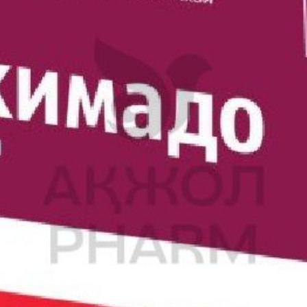
ащим гиалуроновую кислоту;
ядом с местом инъекции;
;
о использования Белартро у беременных и детей, то не рекоменд
ация.
ности для предотвращения неконтролируемого попадания продукт
аковку в месте сбора отходов.
 как эпидемиологически опасные отходы (инфицированные и поте
ью и/или другими биологическими жидкостями).
тву по безопасному применению и утилизации.