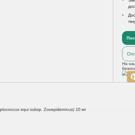
до
Дос
тек
Пос
Опл
На на
безоп
tococcus equi subsp. Zooepidemicus) 10 мг