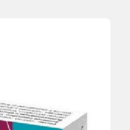
азового использования.
живых организмов. Он является натуральным
кости и коже. Белартро расщепляется в организме таким
е, которое позволяет применять ее во время
 восстановления физических характеристик
 и периартрите плеча. Другой потенциальный механизм
, которая схожа с "нормальной" гиалуроновой кислотой.
ссу, которая ниже нормальной. Этот последний
чевого суставов; Белартро улучшает подвижность
о-пястного сустава у пациентов ризоартрозом.
з 3 инъекций по стандартной методике. Одновременно
го метода для отдельно взятого пациента; в этом
озу в зависимости от тяжести симптомов.
сле введения внутрисуставной инъекции, пройдя курс
 быть значительным и привести к ярко выраженной боли.
и обычно уменьшаются по истечении несколько дней.