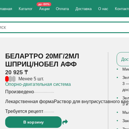
до -50%
лавная
Каталог
Акции
Оплата
Доставка
О нас
Контак
БЕЛАРТРО 20МГ/2МЛ
Дос
ШПРИЦ/НОБЕЛ АФФ
Мин
20 925 ₸
Зел
Менее 5 шт.
3 —
Опорно-двигательная система
дос
Произведено
Зел
Лекарственная форма
Раствор для внутрисуставного вв
3 и
Требуется рецепт
Мы 
Зак
В корзину
Зак