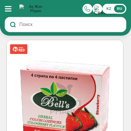
KZ
RU