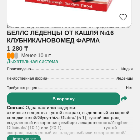
Внешний вид товара может отличаться от представленного
БЕЛЛС ЛЕДЕНЦЫ ОТ КАШЛЯ №16
КЛУБНИКА/НОВОМЕД ФАРМА
1 280 ₸
Менее 10 шт.
Дыхательная система
Произведено
Индия
Лекарственная форма
Леденцы
Требуется рецепт
Нет
В корзину
Состав:
Одна пастилка содержит
активные вещества: густой экстракт, выделенный из корней
солодки голой/Glycyrrhiza Glabra/ (5:1); густой экстракт,
выделенный из корневищ имбиря лекарственного/Zingiber
Officinale/ (10:1) или (20:1); густой
экстракт, выделенный из плодов эмблики лекарственной/
Emblica Officinalis/ (4:1); ментол.
Читать далее