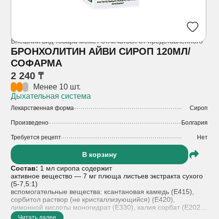
Внешний вид товара может отличаться от представленного
БРОНХОЛИТИН АЙВИ СИРОП 120МЛ/
СОФАРМА
2 240 ₸
Менее 10 шт.
Дыхательная система
Лекарственная форма
Сироп
Произведено
Болгария
Требуется рецепт
Нет
В корзину
Состав:
1 мл сиропа содержит
активное вещество — 7 мг плюща листьев экстракта сухого
(5-7,5:1)
вспомогательные вещества: ксантановая камедь (E415),
сорбитол раствор (не кристаллизующийся) (E420),
лимонной кислоты моногидрат (E330), калия сорбат (E202),
ароматизатор лимонный, очищенная вода.
Читать далее