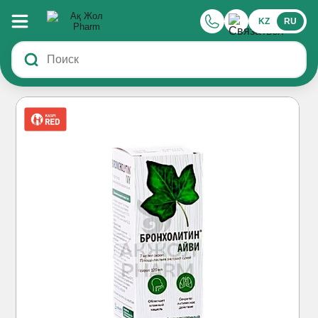
KZ
RU