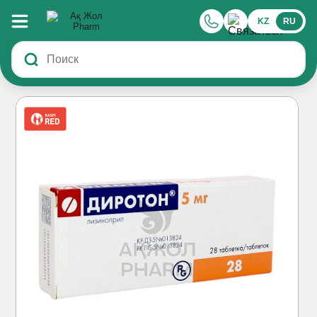
KZ
RU