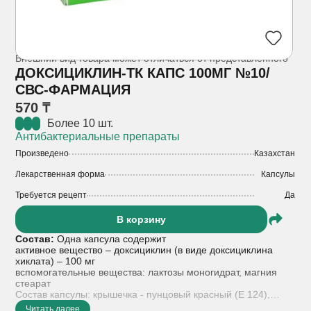
Внешний вид товара может отличаться от представленного
ДОКСИЦИКЛИН-ТК КАПС 100МГ №10/
СВС-ФАРМАЦИЯ
570 ₸
Более 10 шт.
Антибактериальные препараты
Произведено
Казахстан
Лекарственная форма
Капсулы
Требуется рецепт
Да
В корзину
Состав:
Одна капсула содержит
активное вещество – доксициклин (в виде доксициклина
хиклата) – 100 мг
вспомогательные вещества: лактозы моногидрат, магния
стеарат
Состав капсулы: крышечка - пунцовый красный (Е 124),
титана диоксид (Е 171), желатин; корпус - пунцовый красный
Читать далее