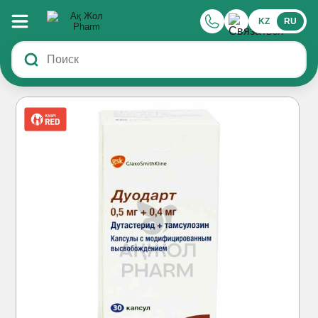
KZ
RU