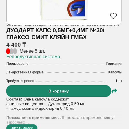
Внешний вид товара может отличаться от представленного
ДУОДАРТ КАПС 0,5МГ+0,4МГ №30/
ГЛАКСО СМИТ КЛЯЙН ГМБХ
4 400 ₸
Менее 5 шт.
Репродуктивная система
Произведено
Германия
Лекарственная форма
Капсулы
Требуется рецепт
Нет
В корзину
Состав:
Одна капсула содержит
активные вещества: - Дутастерид 0.50 мг
- Тамсулозина гидрохлорид 0.40 мг.
Показания к применению:
ЛП показан к применению у
взрослых:
- Лечение умеренных и тяжелых симптомов
Читать далее