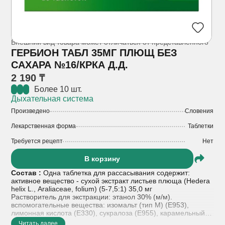
Внешний вид товара может отличаться от представленного
ГЕРБИОН ТАБЛ 35МГ ПЛЮЩ БЕЗ
САХАРА №16/КРКА Д.Д.
2 190 ₸
Более 10 шт.
Дыхательная система
Произведено
Словения
Лекарственная форма
Таблетки
Требуется рецепт
Нет
В корзину
Состав :
Одна таблетка для рассасывания содержит:
активное вещество - сухой экстракт листьев плюща (Hedera
helix L., Araliaceae, folium) (5-7,5:1) 35,0 мг
Растворитель для экстракции: этанол 30% (м/м).
вспомогательные вещества: изомальт (тип М) (E953),
лимонная кислота (E330), сукралоза (E955), карамельный
ароматизатор (натуральная ароматизирующая субстанция,
Читать далее