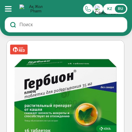
KZ
RU