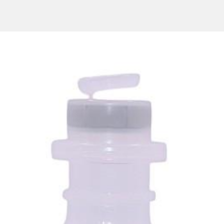
после уменьшения выраженности симптомов. Если после 5 - 14 дне
овышение концентрации мочевой кислоты в моче
 утомляемость, недомогание.
и
тазы или повышение содержания азота мочевины крови (АМК)
 к любому из вспомогательных веществ
ной концентрацией мочевой кислоты в крови и в моче
отсутствием опыта применения)
и
нности и в период кормления грудью, так как безопасность приме