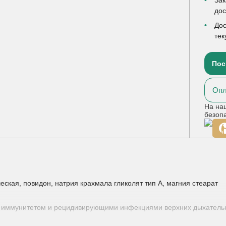
до
Дос
тек
Пос
Опл
На на
безоп
ская, повидон, натрия крахмала гликолят тип А, магния стеарат
 иммунитетом и рецидивирующими инфекциями верхних дыхательн
елена на равные части для приема несколько раз в день. Длительно