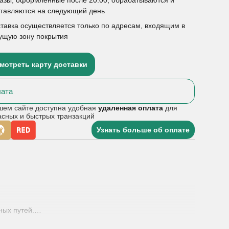
ставляются на следующий день
тавка осуществляется только по адресам, входящим в
ущую зону покрытия
мотреть карту доставки
ата
шем сайте доступна удобная
удаленная оплата
для
асных и быстрых транзакций
Узнать больше об оплате
ых путей.
сть лечения составляет, как правило, 5-14 дней. Прием