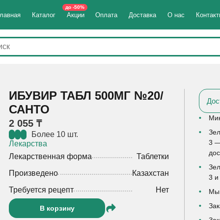
до -50%
лавная
Каталог
Акции
Оплата
Доставка
О нас
Контак
ИБУВИР ТАБЛ 500МГ №20/
Дос
САНТО
Мин
2 055 ₸
Зел
Более 10 шт.
3 —
Лекарства
дос
Лекарственная форма
Таблетки
Зел
Произведено
Казахстан
3 и
Требуется рецепт
Нет
Мы 
Зак
В корзину
Зак