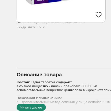
Внешний вид товара может отличаться от
представленного
Описание товара
Состав:
Одна таблетка содержит
активное вещество - инозин пранобекс 500.00 мг
вспомогательные вещества: целлюлоза микрокристалличе
Показания к применению:
• дополнительный метод лечения у лиц с ослабленным
Читать далее
Способы применения:
Суточная доза должна быть разд