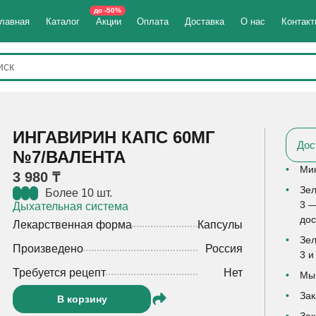
до -50%
лавная
Каталог
Акции
Оплата
Доставка
О нас
Контак
ИНГАВИРИН КАПС 60МГ
Дос
№7/ВАЛЕНТА
Мин
3 980 ₸
Зел
Более 10 шт.
3 —
Дыхательная система
дос
Лекарственная форма
Капсулы
Зел
Произведено
Россия
3 и
Требуется рецепт
Нет
Мы 
Зак
В корзину
Зак