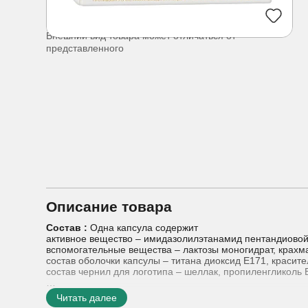
Внешний вид товара может отличаться от
представленного
Описание товара
Состав :
Одна капсула содержит
активное вещество – имидазолилэтанамид пентандиовой к
вспомогательные вещества – лактозы моногидрат, крахм
состав оболочки капсулы – титана диоксид Е171, красите
состав чернил для логотипа – шеллак, пропиленгликоль 
Показания к применению :
- лечение гриппа А и В и д
Читать далее
инфекция, риновирусная инфекция) у детей от 7 до 17 ле