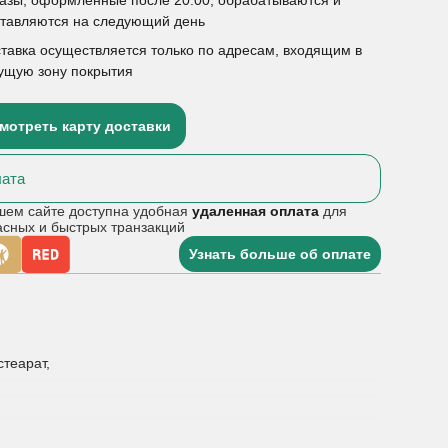
ставляются на следующий день
тавка осуществляется только по адресам, входящим в
ущую зону покрытия
мотреть карту доставки
ата
шем сайте доступна удобная
удаленная оплата
для
асных и быстрых транзакций
Узнать больше об оплате
теарат,
фекция, парагрипп, респираторно-синцитиальная