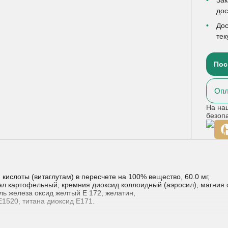
до
Дос
тек
Пос
Опл
На на
безоп
ислоты (витаглутам) в пересчете на 100% вещество, 60.0 мг,
ал картофельный, кремния диоксид коллоидный (аэросил), магния с
ль железа оксид желтый Е 172, желатин,
Е1520, титана диоксид Е171.
ругих острых респираторных вирусных инфекций (аденовирусная ин
т.