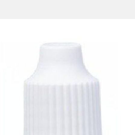
ных вирусных инфекций у детей от 7 до 17 лет.
ираторных вирусных инфекций детям от 7 до 17 лет назначают по 1
вания, желательно не позднее 2 суток от начала болезни.
твующих заболеваний (болезни дыхательной и сердечно-сосудистой
олевания, далее продолжить приём в обычной дозировке в течение
ых инфекций после контакта с больными лицами детям от 7 до 17 ле
 симптомы усугубляются, или появляются новые симптомы, необхо
применения и в тех дозах, которые указаны в инструкции.
ющему веществу (веществам) или к любому другому компоненту пр
 фермента Lapp (ЛАПП)-лактазы, мальабсорбция глюкозы-галактоз
идрат. Это следует принимать во внимание пациентам с наследст
ы-галактозы.