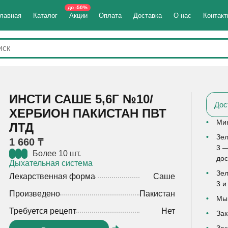
до -50%
лавная
Каталог
Акции
Оплата
Доставка
О нас
Контак
ИНСТИ САШЕ 5,6Г №10/
Дос
ХЕРБИОН ПАКИСТАН ПВТ
Мин
ЛТД
Зел
1 660 ₸
3 —
Более 10 шт.
дос
Дыхательная система
Зел
Лекарственная форма
Саше
3 и
Произведено
Пакистан
Мы 
Требуется рецепт
Нет
Зак
Зак