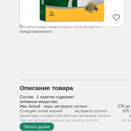
Внешний вид товара может отличаться от
представленного
Описание товара
Состав : 1 пакетик содержит
активные вещества:
Ивы белой коры экстракта густого 275 мг
Солодки голой корней экстракта густого 205 
Адхатоды сосудистой листьев экстракта густого 1
Чая китайского листьев экстракта густого 50 м
Фиалки душистой травы экстракта густого 40 
Читать далее
Валерианы лекарственной корневищ с корнями