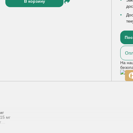
В корзину
до
Дос
тек
Пос
Опл
На на
безоп
мг
15 мг
г
мг