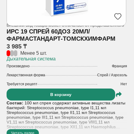
Внешний вид товара может отличаться от представленного
ИРС 19 СПРЕЙ 60ДОЗ 20МЛ/
ФАРМАСТАНДАРТ-ТОМСКХИМФАРМ
3 985 ₸
Менее 5 шт.
Дыхательная система
Произведено
Франция
Лекарственная форма
Спрей / Аэрозоль
Требуется рецепт
Нет
В корзину
Состав:
100 мл спрея содержат активные вещества лизаты
бактерий: Streptococcus pneumoniae, type I1,11 мл
Streptococcus pneumoniae, type II1,11 мл Streptococcus
pneumoniae, type III1,11 мл Streptococcus pneumoniae, type
V1,11 мл Streptococcus pneumoniae, type VIII1,11 мл
Streptococcus pneumoniae, type XII1,11 мл Haemophilus
influenzae, type B3,33 мл Klebsiella pneumoniae ss
Читать далее