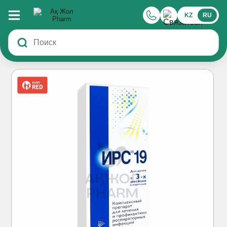
KZ
RU