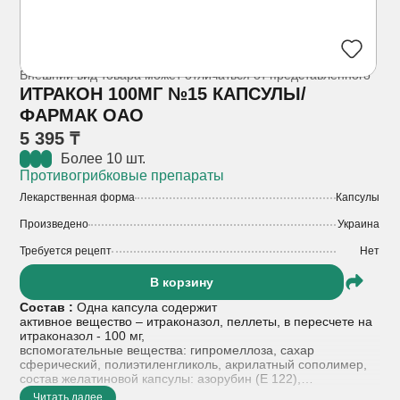
Внешний вид товара может отличаться от представленного
ИТРАКОН 100МГ №15 КАПСУЛЫ/
ФАРМАК ОАО
5 395 ₸
Более 10 шт.
Противогрибковые препараты
Лекарственная форма
Капсулы
Произведено
Украина
Требуется рецепт
Нет
В корзину
Состав :
Одна капсула содержит
активное вещество – итраконазол, пеллеты, в пересчете на
итраконазол - 100 мг,
вспомогательные вещества: гипромеллоза, сахар
сферический, полиэтиленгликоль, акрилатный сополимер,
состав желатиновой капсулы: азорубин (Е 122),
индигокармин FD&C голубой 2 (Е 132), титана диоксид (Е
Читать далее