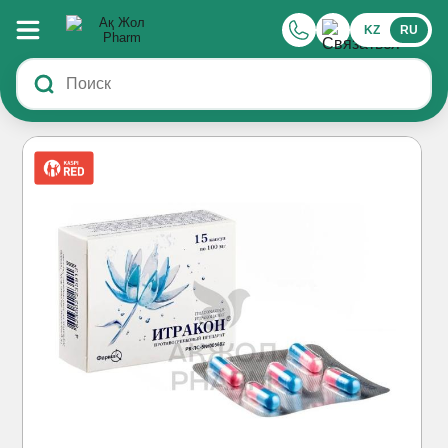
KZ
RU