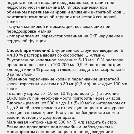
недостаточности паращитовидных желез, тетания при
недостаточности витамина D, гипокальциемия при
обменном переливании крови и вливании цитратной крови,
алкалозе)
- в составе комплексной терапии при острой свинцовой
колике
- случаи магниевой интоксикации, возникающие при
передозировке магния
- гиперкалиемия, зарегистрированная на ЭКГ нарушением
сердечной функции.
Способ применения:
Внутривенное струйное введение: 5
мл 10 % раствора вводят со скоростью 1 мл/мин.
Внутривенное капельное введение: 5-10 мл 10 % раствора
препарата разводить в 100-200 мл 0,9 % раствора натрия
хлорида или 5 % раствора глюкозы, вводить со скоростью 6-
8 капель/мин.
Обменное переливание крови и переливание цитратной
крови: взрослым и детям по 30 мг (0,3 мл) на каждые 100 мл
крови.
Тетания у взрослых: 10 мл 10 % раствора (1 г) в течение
10‑30 минут, при необходимости повторить через 6 часов.
Гипокальциемия: от 500 мг до 1 г (5‑10 мл) с интервалом от
1 до 3 дней, в зависимости от реакции пациента или уровня
кальция в плазме крови. В случае необходимости можно
ввести повторную дозу препарата.
Магниевая интоксикация: 500 мг (5 мл) вводить быстро.
Введение проводится под врачебным наблюдением и
мониторингом состояния пациента, перед введением