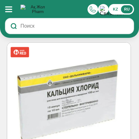
KZ
RU