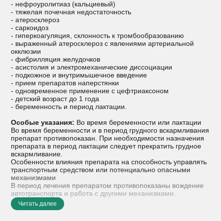
- нефроуролитиаз (кальциевый)
- тяжелая почечная недостаточность
- атеросклероз
- саркоидоз
- гиперкоагуляция, склонность к тромбообразованию
- выраженный атеросклероз с явлениями артериальной
окклюзии
- фибрилляция желудочков
- асистолия и электромеханические диссоциации
- подкожное и внутримышечное введение
- прием препаратов наперстянки
- одновременное применение с цефтриаксоном
- детский возраст до 1 года
- беременность и период лактации.
Особые указания:
Во время беременности или лактации
Во время беременности и в период грудного вскармливания
препарат противопоказан. При необходимости назначения
препарата в период лактации следует прекратить грудное
вскармливание.
Особенности влияния препарата на способность управлять
транспортным средством или потенциально опасными
механизмами
В период лечения препаратом противопоказаны вождение
автотранспорта и работа с другими механизмами.
Читать далее