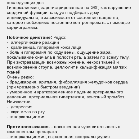
последующих доз.
Гиперкалиемия, зарегистрированная на ЭКГ, как нарушение
сердечной функции: следует подбирать дозу
индивидуально, в зависимости от состояния пациента,
которое необходимо постоянно контролировать с помощью
кардиограммы.
Побочное действие:
Редко:
- аллергические реакции
- крапивница, гиперемия кожи лица
- боль и гиперемия по ходу вены, ощущение жара,
покалывание сначала в полости рта, а затем по всему телу.
При экстравазации возможны жжение, некроз тканей и
возникновение струпа, целлюлит и кальцификация мягких
тканей
Очень редко:
- брадикардия, аритмия, фибрилляция желудочков сердца
(при чрезмерно быстром введении)
- умеренное и кратковременное падение артериального
давления, артериальная гипертензия, венозный тромбоз.
Неизвестно:
- депрессия
- вкус мела во рту
- гиперкальциемия.
Противопоказания:
- повышенная чувствительность к
компонентам препарата
- гиперкальциемия, выраженная гиперкальциурия