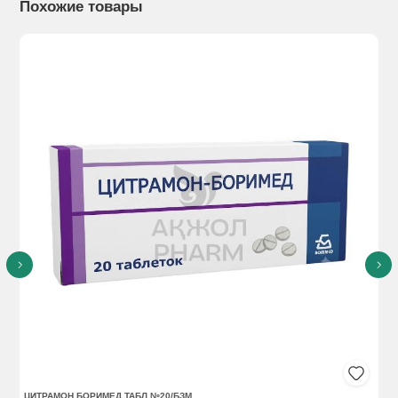
Похожие товары
ЦИТРАМОН БОРИМЕД ТАБЛ №20/БЗМ
КА