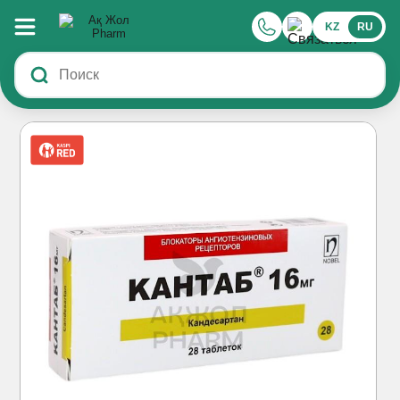
KZ
RU