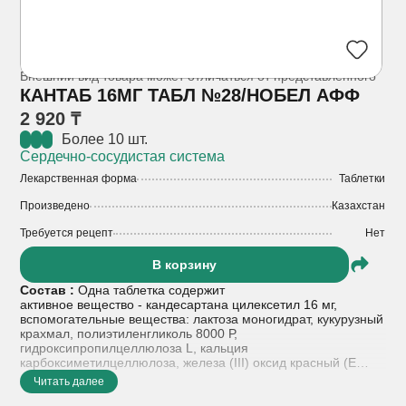
Внешний вид товара может отличаться от представленного
КАНТАБ 16МГ ТАБЛ №28/НОБЕЛ АФФ
2 920 ₸
Более 10 шт.
Сердечно-сосудистая система
Лекарственная форма
Таблетки
Произведено
Казахстан
Требуется рецепт
Нет
В корзину
Состав :
Одна таблетка содержит
активное вещество - кандесартана цилексетил 16 мг,
вспомогательные вещества: лактоза моногидрат, кукурузный
крахмал, полиэтиленгликоль 8000 Р,
гидроксипропилцеллюлоза L, кальция
карбоксиметилцеллюлоза, железа (III) оксид красный (Е
172), магния стеарат.
Читать далее