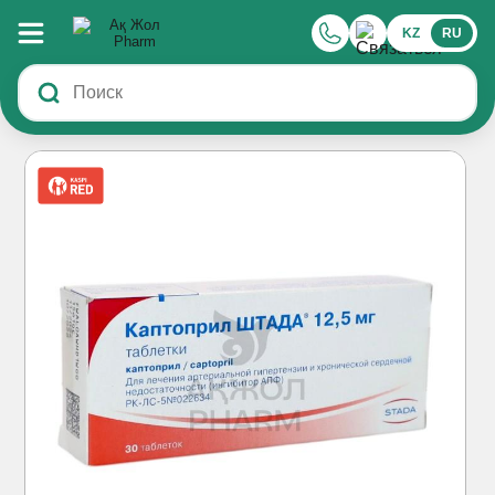
KZ
RU