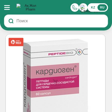
KZ
RU