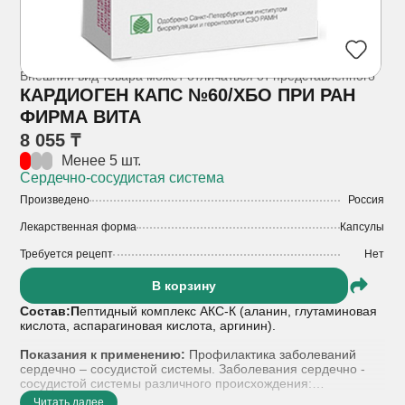
Внешний вид товара может отличаться от представленного
КАРДИОГЕН КАПС №60/ХБО ПРИ РАН
ФИРМА ВИТА
8 055 ₸
Менее 5 шт.
Сердечно-сосудистая система
Произведено
Россия
Лекарственная форма
Капсулы
Требуется рецепт
Нет
В корзину
Состав:П
ептидный комплекс АКС-К (аланин, глутаминовая
кислота, аспарагиновая кислота, аргинин).
Показания к применению:
Профилактика заболеваний
сердечно – сосудистой системы. Заболевания сердечно -
сосудистой системы различного происхождения:
Ишемическая болезнь сердца (уменьшает проявления,
Читать далее