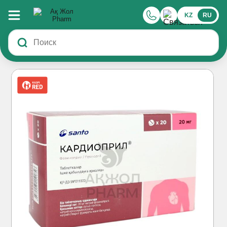
KZ
RU