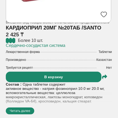
Внешний вид товара может отличаться от представленного
КАРДИОПРИЛ 20МГ №20ТАБ /SANTO
2 425 ₸
Более 10 шт.
Сердечно-сосудистая система
Лекарственная форма
Таблетки
Произведено
Казахстан
Требуется рецепт
Нет
В корзину
Состав :
Одна таблетки содержит
активное вещество - натрия фозиноприл 10.0 мг 20.0 мг,
вспомогательные вещества: целлюлоза
микрокристаллическая, лактозы моногидрат, коповидон
(Коллидон VA-64), кросповидон, кальция стеарат.
Показания к применению :
- артериальная гипертензия
Читать далее
(можно применять в качестве монотерапии или в составе