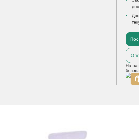
до
Дос
тек
Пос
Опл
На на
безоп