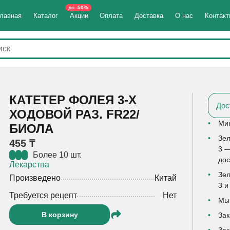
до -50%
лавная
Каталог
Акции
Оплата
Доставка
О нас
Контак
КАТЕТЕР ФОЛЕЯ 3-Х
Дос
ХОДОВОЙ РАЗ. FR22/
Мин
БИОЛА
Зел
455 ₸
3 —
Более 10 шт.
дос
Лекарства
Зел
Произведено
Китай
3 и
Требуется рецепт
Нет
Мы 
В корзину
Зак
Зак