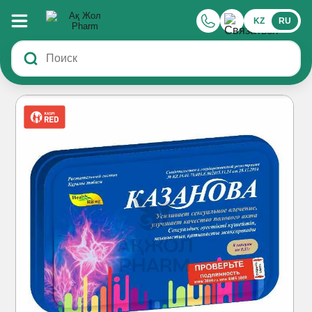
KZ
RU