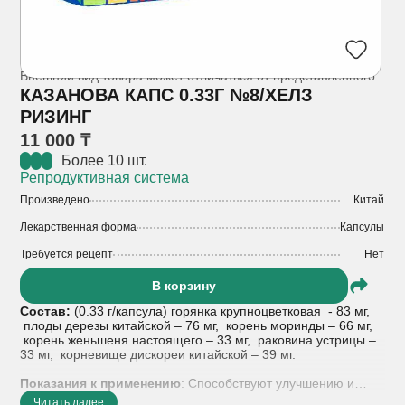
Внешний вид товара может отличаться от представленного
КАЗАНОВА КАПС 0.33Г №8/ХЕЛЗ
РИЗИНГ
11 000 ₸
Более 10 шт.
Репродуктивная система
Произведено
Китай
Лекарственная форма
Капсулы
Требуется рецепт
Нет
В корзину
Состав:
(0.33 г/капсула) горянка крупноцветковая - 83 мг,
плоды дерезы китайской – 76 мг, корень моринды – 66 мг,
корень женьшеня настоящего – 33 мг, раковина устрицы –
33 мг, корневище дискореи китайской – 39 мг.
Показания к применению
: Способствуют улучшению и
восстановлению половой функции мужчин. Капсулы
Читать далее