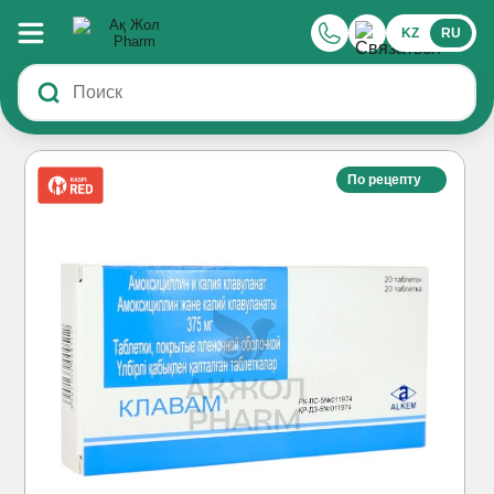
KZ
RU
По рецепту