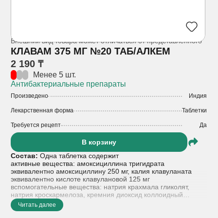
Внешний вид товара может отличаться от представленного
КЛАВАМ 375 МГ №20 ТАБ/АЛКЕМ
2 190 ₸
Менее 5 шт.
Антибактериальные препараты
Произведено
Индия
Лекарственная форма
Таблетки
Требуется рецепт
Да
В корзину
Состав:
Одна таблетка содержит
активные вещества: амоксициллина тригидрата
эквивалентно амоксициллину 250 мг, калия клавуланата
эквивалентно кислоте клавулановой 125 мг
вспомогательные вещества: натрия крахмала гликолят,
натрия кроскармелоза, кремния диоксид коллоидный
безводный (Аэросил 200), целлюлоза
Читать далее
микрокристаллическая (Авицел 200/МСС РН 200), магния