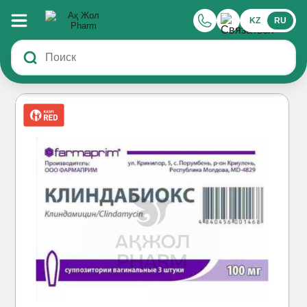
KZ
RU