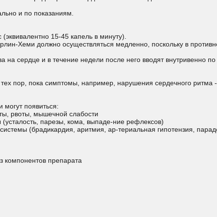
льно и по показаниям.
 (эквивалентно 15-45 капель в минуту).
рлин-Хеми должно осуществляться медленно, поскольку в противном
а на сердце и в течение недели после него вводят внутривенно п
тех пор, пока симптомы, например, нарушения сердечного ритма -
 могут появиться:
ты, рвоты, мышечной слабости
 (усталость, парезы, кома, выпаде-ние рефлексов)
системы (брадикардия, аритмия, ар-териальная гипотензия, парад
из компонентов препарата