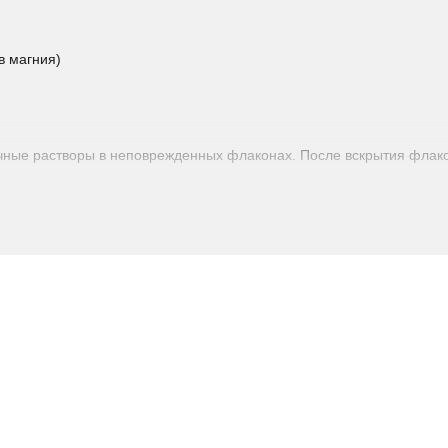
в магния)
ачные растворы в неповрежденных флаконах. После вскрытия флак