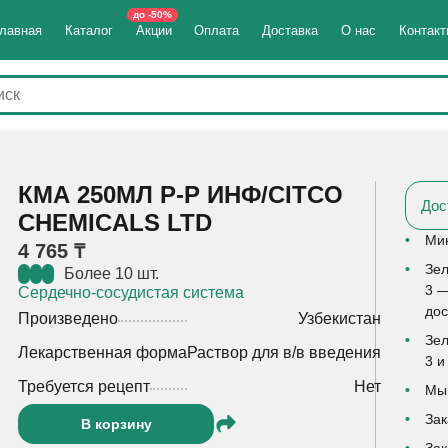
до -50%
лавная
Каталог
Акции
Оплата
Доставка
О нас
Контак
КМА 250МЛ Р-Р ИНФ/CITCO
Дос
CHEMICALS LTD
Мин
4 765 ₸
Зел
Более 10 шт.
3 —
Сердечно-сосудистая система
дос
Произведено
Узбекистан
Зел
Лекарственная форма
Раствор для в/в введения
3 и
Требуется рецепт
Нет
Мы 
Зак
В корзину
Зак