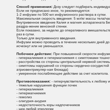
Способ применения:
Дозу следует подбирать индивидуа
Если не предписано иное, то рекомендуется:
1-2 инфузии по 500 мл инфузионного раствора в сутки.
Максимальная скорость введения: 5 мл/кг массы тела/час
Внутривенное введение Калия и магния аспарагината Бе
раздра-жение венозной стенки.
Если показано, за неделю до оперативного вмешательств
раз в сутки.
Только для внутривенного введения.
Инфузии можно проводить в течение нескольких дней до 
исчезнут или не уменьшатся.
Побочное действие:
При повышенной скорости инфузии
- гиперкалиемия и гипермагниемия с симптомами тошно
- расстройства со стороны центральной нервной системы
- симптомы нарушений со стороны сердечно-сосудистой 
атриовентрикуляр-ная блокада)
- умеренное послабляющее действие за счет ксилитола.
Противопоказания:
- гиперчувствительность к любому 
- тяжелые нарушения функции почек
- гиперкалиемия
- гипермагниемия
- гемолиз
- олигурия-анурия
- недостаточность коры надпочечников
- шок любой этиологии