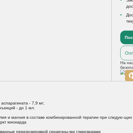
до
Дос
тек
Пос
Опл
На на
безоп
 аспарагината - 7,9 мг;
нъекций - до 1 мл.
лия и магния в составе комбинированной терапии при следую-щих
аркт миокарда
ызванные передозировкой сердечны-ми гликозидами