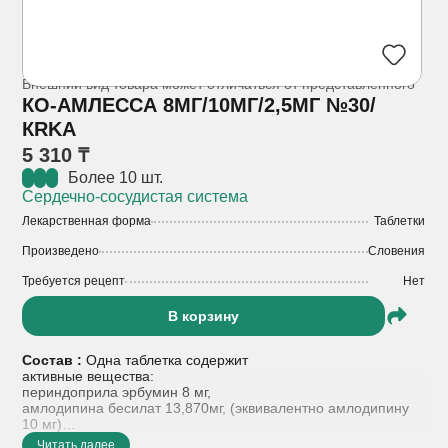
Внешний вид товара может отличаться от представленного
КО-АМЛЕССА 8МГ/10МГ/2,5МГ №30/
КRKA
5 310 ₸
Более 10 шт.
Сердечно-сосудистая система
Лекарственная форма
Таблетки
Произведено
Словения
Требуется рецепт
Нет
В корзину
Состав :
Одна таблетка содержит
активные вещества:
периндоприла эрбумин 8 мг,
амлодипина бесилат 13,870мг, (эквивалентно амлодипину
10 мг)
индапамид 2,5 мг
Читать далее