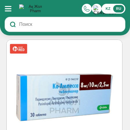
KZ
RU