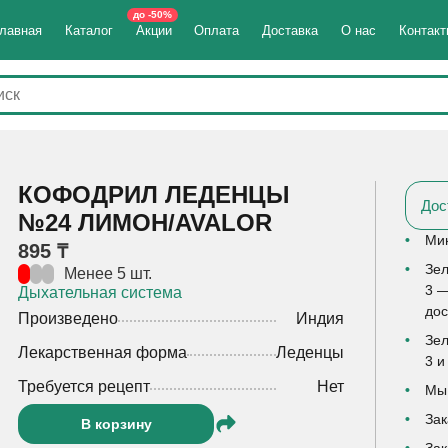
до -50%
лавная
Каталог
Акции
Оплата
Доставка
О нас
Контак
КОФОДРИЛ ЛЕДЕНЦЫ
Дос
№24 ЛИМОН/AVALOR
Мин
895 ₸
Зел
Менее 5 шт.
3 —
Дыхательная система
дос
Произведено
Индия
Зел
Лекарственная форма
Леденцы
3 и
Требуется рецепт
Нет
Мы 
Зак
В корзину
Зак