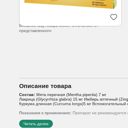
Внешний вид товара может отличаться от
представленного
Описание товара
Состав:
Мята перечная (Mentha piperita) 7 мг
Лакрица (Glycyrrhiza glabra) 15 мг Имбирь аптечный (Zingi
Куркума длинная (Curcuma longa)5 мг Вспомогательный к
Показания к применению:
Препарат не рекомендуется 
Способы применения:
По 2 леденца 2-3 раза в день.
Читать далее
Женщинам в период беременности и лактации следует п