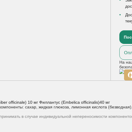
до
Дос
тек
Пос
Опл
На на
безоп
ber ofﬁcinale) 10 мг Филлантус (Embelica ofﬁcinalis)40 мг
омпоненты: сахар, жидкая глюкоза, лимонная кислота (безводная),
принимать в случае индивидуальной непереносимости компоненто
роконсультироваться с врачом перед применением.