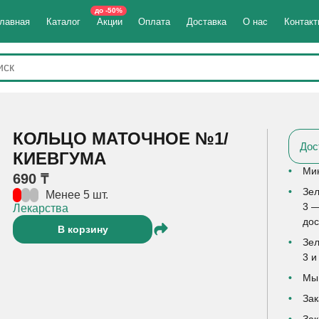
до -50%
лавная
Каталог
Акции
Оплата
Доставка
О нас
Контак
КОЛЬЦО МАТОЧНОЕ №1/
Дос
КИЕВГУМА
Мин
690 ₸
Зел
Менее 5 шт.
3 —
Лекарства
дос
В корзину
Зел
3 и
Мы 
Зак
Зак