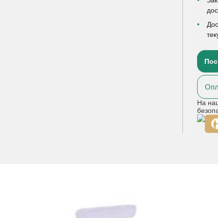
до
Дос
тек
Пос
Опл
На на
безоп