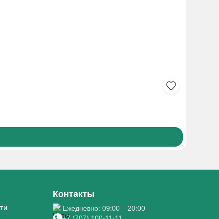
НАФАЗОЛ
105₸
Боле
Контакты
ти
Ежедневно: 09:00 – 20:00
+7 (707) 100-11-11