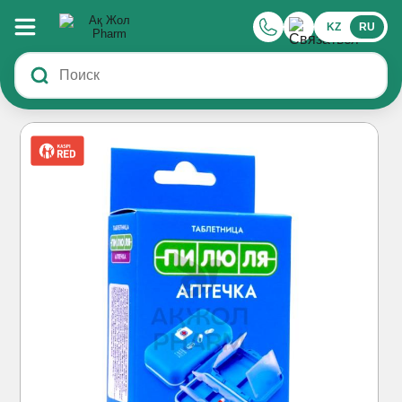
KZ
RU