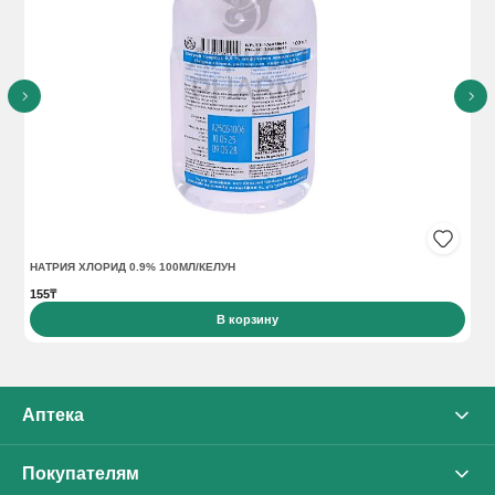
НАТРИЯ ХЛОРИД 0.9% 100МЛ/КЕЛУН
АЦ
155₸
19
В корзину
Аптека
О нас
Покупателям