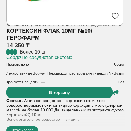
Внешний вид товара может отличаться от представленного
КОРТЕКСИН ФЛАК 10МГ №10/
ГЕРОФАРМ
14 350 ₸
Более 10 шт.
Сердечно-сосудистая система
Произведено
Россия
Лекарственная форма
Порошок д/п раствора для инъекций/инфузий
Требуется рецепт
Нет
В корзину
Состав:
Активное вещество – кортексин (комплекс
водорастворимых полипептидных фракций с молекулярной
массой не более 10 000 Да, выделенных из экстракта сухого
Кортексин®) 10 мг,
Вспомогательное вещество – глицин.
Показания к применению:
В составе комплексной терапии:
Читать далее