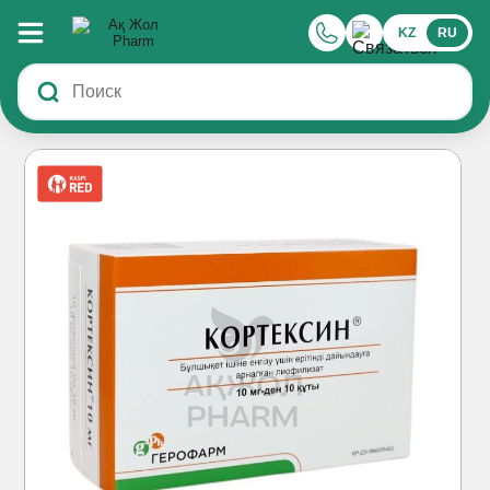
KZ
RU