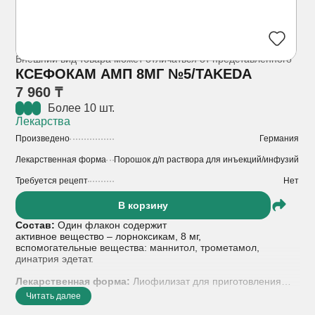
Внешний вид товара может отличаться от представленного
КСЕФОКАМ АМП 8МГ №5/TAKEDA
7 960 ₸
Более 10 шт.
Лекарства
Произведено
Германия
Лекарственная форма
Порошок д/п раствора для инъекций/инфузий
Требуется рецепт
Нет
В корзину
Состав:
Один флакон содержит
активное вещество – лорноксикам, 8 мг,
вспомогательные вещества: маннитол, трометамол,
динатрия эдетат.
Лекарственная форма:
Лиофилизат для приготовления
раствора для внутривенного и внутримышечного введения 8
Читать далее
мг.