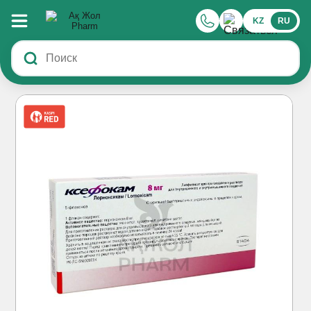
KZ
RU