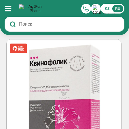
KZ
RU