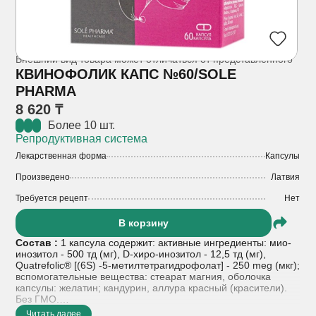
Внешний вид товара может отличаться от представленного
КВИНОФОЛИК КАПС №60/SOLE
PHARMA
8 620 ₸
Более 10 шт.
Репродуктивная система
Лекарственная форма
Капсулы
Произведено
Латвия
Требуется рецепт
Нет
В корзину
Состав :
1 капсула содержит: активные ингредиенты: мио-
инозитол - 500 тд (мг), D-хиро-инозитол - 12,5 тд (мг),
Quatrefolic® [(6S) -5-метилтетрагидрофолат] - 250 meg (мкг);
вспомогательные вещества: стеарат магния, оболочка
капсулы: желатин; кандурин, аллура красный (красители).
Без ГМО.
Читать далее