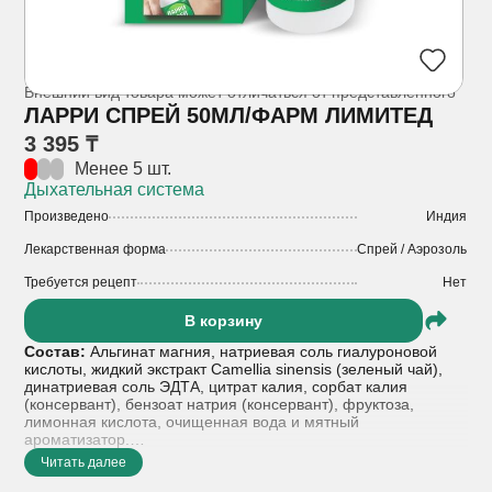
Внешний вид товара может отличаться от представленного
ЛАРРИ СПРЕЙ 50МЛ/ФАРМ ЛИМИТЕД
3 395 ₸
Менее 5 шт.
Дыхательная система
Произведено
Индия
Лекарственная форма
Спрей / Аэрозоль
Требуется рецепт
Нет
В корзину
Состав:
Альгинат магния, натриевая соль гиалуроновой
кислоты, жидкий экстракт Camellia sinensis (зеленый чай),
динатриевая соль ЭДТА, цитрат калия, сорбат калия
(консервант), бензоат натрия (консервант), фруктоза,
лимонная кислота, очищенная вода и мятный
ароматизатор.
Читать далее
Показания к применению:
ЛАРРИ СПРЕЙ для местного