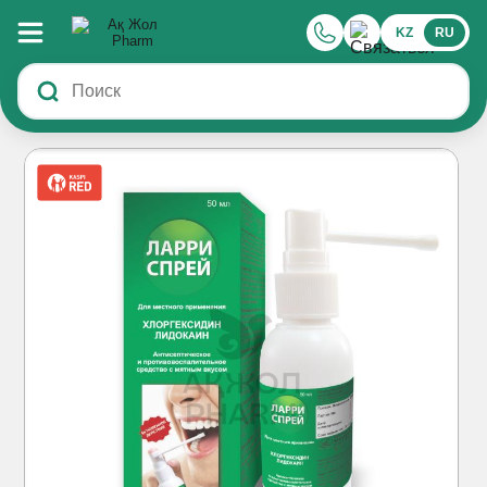
KZ
RU