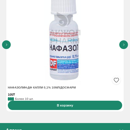
НАФАЗОЛИН-ДФ КАПЛИ 0,1% 10МЛ/ДОСФАРМ
ПА
105₸
20
Более 10 шт.
В корзину