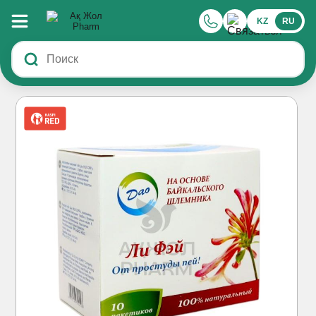
KZ
RU