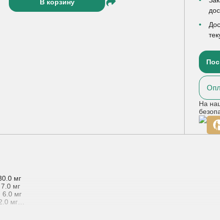
В корзину
до
Дос
тек
Пос
Опл
На на
безоп
0 мг
 мг
 мг
 мг
.0 мг
0 мг