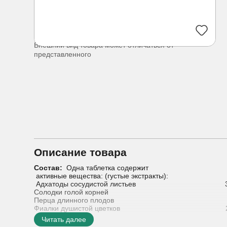
Внешний вид товара может отличаться от
представленного
Описание товара
Состав:
Одна таблетка содержит
активные вещества: (густые экстракты):
Адхатоды сосудистой листьев 30.
Солодки голой корней 7.0
Перца длинного плодов 6.0
Фиалки душистой цветков 2.0
Иссопа лекарственного листьев 3
Читать далее
Калгана большого корневищ 3.