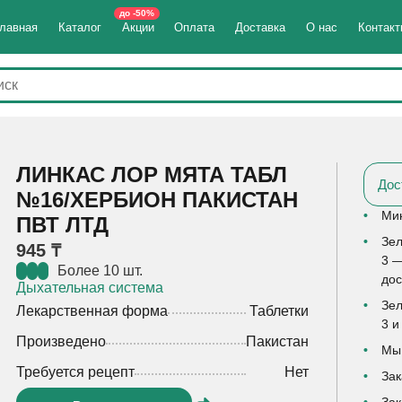
до -50%
лавная
Каталог
Акции
Оплата
Доставка
О нас
Контак
ЛИНКАС ЛОР МЯТА ТАБЛ
Дос
№16/ХЕРБИОН ПАКИСТАН
Мин
ПВТ ЛТД
Зел
945 ₸
3 —
Более 10 шт.
дос
Дыхательная система
Зел
Лекарственная форма
Таблетки
3 и
Произведено
Пакистан
Мы 
Требуется рецепт
Нет
Зак
Зак