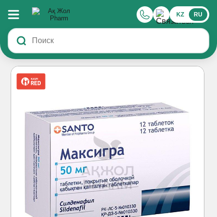
KZ
RU