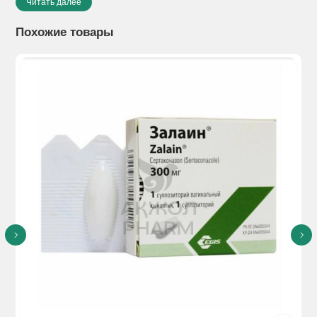
Читать далее
макрогол 6000, титана диоксид Е171, тальк, индигокармин
Е132.
Похожие товары
Показания к применению:
эректильная дисфункция,
характеризующаяся неспособностью к достижению или
сохранению эрекции полового члена, достаточной для
удовлетворительного полового акта.Максигра эффективна
только при сексуальной стимуляции.
Способы применения:
Для перорального
применения.Максигру можно принимать с пищей или без.
Тем не менее, для начала действия Максигры может
понадобиться больше времени в случае приема с
пищей.Режим дозированияПрименение у
взрослыхРекомендуемая доза Максигры составляет 50 мг
внутрь примерно за 1 час до полового акта. С учетом
эффективности и переносимости доза может быть
увеличена до 100 мг или уменьшена до 25 мг.
Максимальная рекомендуемая доза составляет 100 мг.
Проглатывать таблетку необходимо целиком, запивая
стаканом воды.Максимальная рекомендуемая частота
приема - 1 раз в сутки. Особые группы пациентовПациенты
пожилого возрастаУ пациентов пожилого возраста (≥ 65 лет)
коррекции дозы не требуется.Пациенты с нарушением
функции почекПри легкой и умеренной степени нарушения
функции почек (клиренс креатинина 30-80 мл/мин)
коррекция дозы не требуется. В связи со снижением
клиренса силденафила у пациентов с тяжелым нарушением