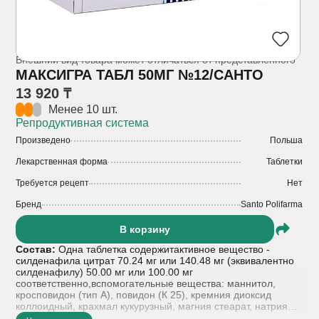
Внешний вид товара может отличаться от представленного
МАКСИГРА ТАБЛ 50МГ №12/САНТО
13 920 ₸
Менее 10 шт.
Репродуктивная система
Произведено
Польша
Лекарственная форма
Таблетки
Требуется рецепт
Нет
Бренд
Santo Polifarma
В корзину
Состав:
Одна таблетка содержитактивное вещество -
силденафила цитрат 70.24 мг или 140.48 мг (эквивалентно
силденафилу) 50.00 мг или 100.00 мг
соответственно,вспомогательные вещества: маннитол,
кросповидон (тип А), повидон (К 25), кремния диоксид
коллоидный, крахмал кукурузный, магния стеарат, натрия
лаурилсульфат,состав оболочки: гипромеллоза (15 mPas),