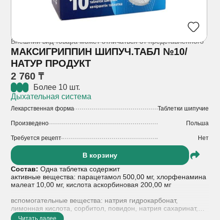
Внешний вид товара может отличаться от представленного
МАКСИГРИППИН ШИПУЧ.ТАБЛ №10/
НАТУР ПРОДУКТ
2 760 ₸
Более 10 шт.
Дыхательная система
Лекарственная форма
Таблетки шипучие
Произведено
Польша
Требуется рецепт
Нет
В корзину
Состав:
Одна таблетка содержит
активные вещества: парацетамол 500,00 мг, хлорфенамина
малеат 10,00 мг, кислота аскорбиновая 200,00 мг
вспомогательные вещества: натрия гидрокарбонат,
лимонная кислота, сорбитол, повидон, натрия сахаринат,
натрия карбонат, макрогол, натрия лаурилсульфат,
Читать далее