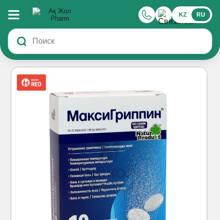
KZ
RU