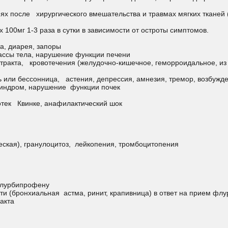
ях после хирургического вмешательства и травмах мягких тканей (
100мг 1-3 раза в сутки в зависимости от остроты симптомов.
та, диарея, запоры
ассы тела, нарушение функции печени
 тракта, кровотечения (желудочно-кишечное, геморроидальное, из
ть или бессонница, астения, депрессия, амнезия, тремор, возбужд
 синдром, нарушение функции почек
 отек Квинке, анафилактический шок
еская), гранулоцитоз, лейкопения, тромбоцитопения
флурбипрофену
сти (бронхиальная астма, ринит, крапивница) в ответ на прием ф
акта