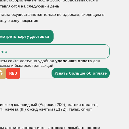
ставляются на следующий день
тавка осуществляется только по адресам, входящим в
ущую зону покрытия
мотреть карту доставки
ата
шем сайте доступна удобная
удаленная оплата
для
асных и быстрых транзакций
Узнать больше об оплате
иоксид коллоидный (Аэросил 200), магния стеарат;
железа (III) оксид желтый (Е172), тальк, спирт
м артрите, артралгиях, артрозах, люмбаго, остром