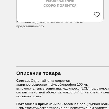
Внешний вид товара может отличаться от
представленного
Описание товара
Состав:
Одна таблетка содержит
активное вещество – флурбипрофен 100 мг,
вспомогательные вещества: лудипресс (LCE), целлюлоза
состав пленочной оболочки: макрогол/полиэтиленгликоль 
поливиниловый.
Показания к применению:
- головная боль, зубная боль
- симптоматическая терапия при ревматоидном артрите,