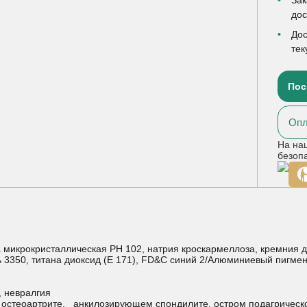
до
Дос
тек
Пос
Опл
На на
безоп
 микрокристаллическая РН 102, натрия кроскармеллоза, кремния д
3350, титана диоксид (Е 171), FD&C синий 2/Алюминиевый пигмент, 
, невралгия
 остеоартрите, анкилозирующем спондилите, остром подагрическо