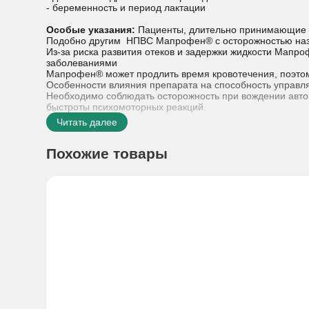
- беременность и период лактации
Особые указания:
Пациенты, длительно принимающие 
Подобно другим НПВС Мапрофен® с осторожностью назн
Из-за риска развития отеков и задержки жидкости Мапр
заболеваниями
Мапрофен® может продлить время кровотечения, поэтом
Особенности влияния препарата на способность управл
Необходимо соблюдать осторожность при вождении авт
быстроты психомоторных реакций.
Читать далее
Похожие товары