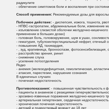
радикулите
- облегчение симптомов боли и воспаления при состояни
Способ применения:
Рекомендуемые дозы для взрослых 
Побочное действие:
- диспепсия, изжога, тошнота, рво
- НПВС-гастропатии, абдоминальные боли, изменение м
- изъязвление слизистой оболочки желудочно-кишечного
применении в больших дозах)
- головная боль, головокружение, шум в ушах, сонливос
- гематурия, тубулоинтерстициальный нефрит, отечный
- повышение АД, тахикардия,
- , зуд, крапивница, бронхоспазм, фотосенсибилизация,
- расстройство зрения, ринит
- снижение слуха
- усиление потоотделения
Редко
- анемия (железодефицитная, гемолитическая, апластич
- атаксия, парестезии, нарушение сознания
В единичных случаях
- почечная недостаточность
Противопоказания:
- повышенная чувствительность к 
- пациенты в анамнезе с реакциями гиперчувствительно
- эрозивно-язвенные поражения желудочно-кишечного тр
- артериальная гипертензия, сердечная недостаточность
- хроническая почечная недостаточность
- детский и подростковый возраст до 18 лет