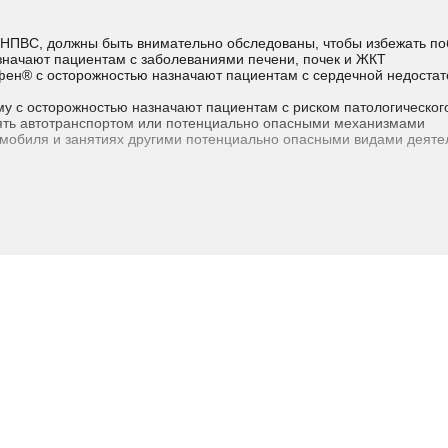
НПВС, должны быть внимательно обследованы, чтобы избежать п
ачают пациентам с заболеваниями печени, почек и ЖКТ
офен® с осторожностью назначают пациентам с сердечной недостат
у с осторожностью назначают пациентам с риском патологическог
ять автотранспортом или потенциально опасными механизмами
омобиля и занятиях другими потенциально опасными видами деят